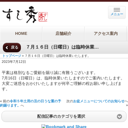
メニュー
HOME
店舗紹介
アクセス案内
７月１６日（日曜日）は臨時休業いたします。
戻る
トップページ
» ７月１６日（日曜日）は臨時休業いたします。
2023年7月12日
平素は格別なるご愛顧を賜り誠に有難うございます。
7月16日（日曜日）は、臨時休業いたしますのでご案内いたします。
大変ご迷惑をおかけいたしますが何卒ご理解の程お願い申し上げま
す。
« 前の
令和５年土用の丑の日うな重の予
次の
お盆メニューについてのお知らせ
へ
»
約賜ります。
へ
配信記事のカテゴリを選択