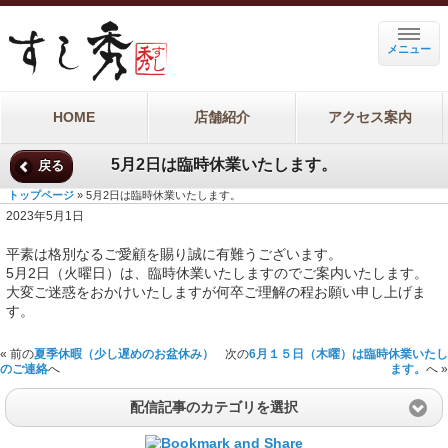
メニュー
HOME
店舗紹介
アクセス案内
5月2日は臨時休業いたします。
戻る
トップページ
» 5月2日は臨時休業いたします。
2023年5月1日
平素は格別なるご愛顧を賜り誠に有難うございます。
5月2日（火曜日）は、臨時休業いたしますのでご案内いたします。
大変ご迷惑をおかけいたしますが何卒ご理解の程お願い申し上げま
す。
« 前の
夏季休暇（少し遅めのお盆休み）
次の
6月１５日（木曜）は臨時休業いたし
のご連絡
へ
ます。
へ »
配信記事のカテゴリを選択